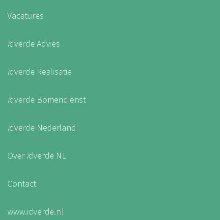
Vacatures
i
dverde Advies
i
dverde Realisatie
i
dverde Bomendienst
i
dverde Nederland
Over
i
dverde NL
Contact
www.idverde.nl