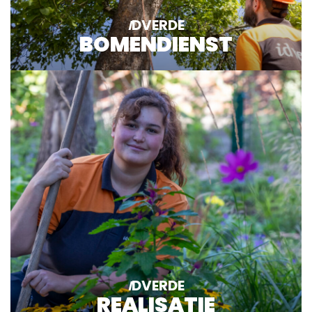
DVERDE
I
BOMENDIENST
Lees meer
DVERDE
I
REALISATIE