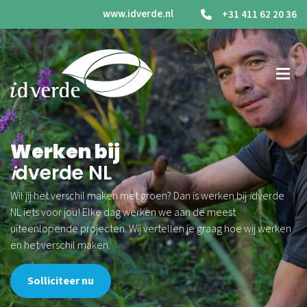
www.idverde.nl
+31 411 62 20 36
Werken bij
i
dverde NL
Wil jij het verschil maken met groen? Dan is werken bij
i
dverde
NL iets voor jou! Elke dag werken we aan de meest
uiteenlopende projecten. Wij vertellen je graag hoe wij werken
en het verschil maken.
Solliciteer nu