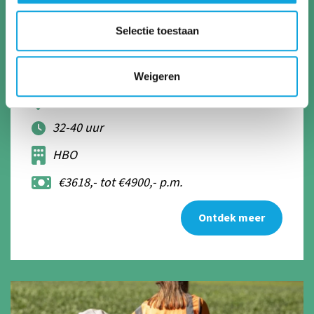
Selectie toestaan
MEDIOR ECOLOOG
Weigeren
Meppel
32-40 uur
HBO
€3618,- tot €4900,- p.m.
Ontdek meer