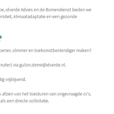
ie, idverde Advies en de Bomendienst bieden we
ersiteit, klimaatadaptatie en een gezonde
?
 groener, slimmer en toekomstbestendiger maken?
uiter) via gulcin.demir@idverde.nl.
g vrijblijvend.
us afzien van het toesturen van ongevraagde cv's.
 een directe sollicitatie.