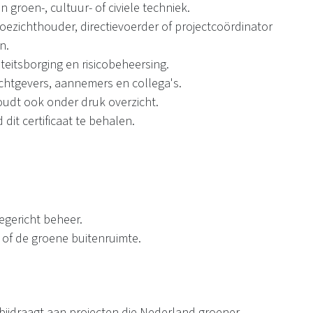
 groen-, cultuur- of civiele techniek.
, toezichthouder, directievoerder of projectcoördinator
n.
eitsborging en risicobeheersing.
htgevers, aannemers en collega's.
houdt ook onder druk overzicht.
 dit certificaat te behalen.
egericht beheer.
d of de groene buitenruimte.
 bijdraagt aan projecten die Nederland groener,