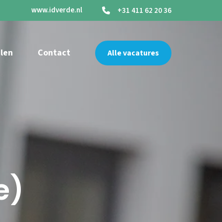
www.idverde.nl
+31 411 62 20 36
len
Contact
Alle vacatures
e)