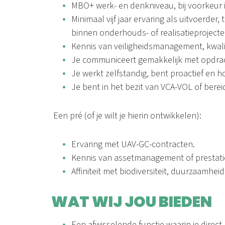
MBO+ werk- en denkniveau, bij voorkeur in
Minimaal vijf jaar ervaring als uitvoerder
binnen onderhouds- of realisatieprojecte
Kennis van veiligheidsmanagement, kwalit
Je communiceert gemakkelijk met opdrac
Je werkt zelfstandig, bent proactief en 
Je bent in het bezit van VCA-VOL of bereid
Een pré (of je wilt je hierin ontwikkelen):
Ervaring met UAV-GC-contracten.
Kennis van assetmanagement of prestati
Affiniteit met biodiversiteit, duurzaamhei
WAT WIJ JOU BIEDEN
Een afwisselende functie waarin je direct