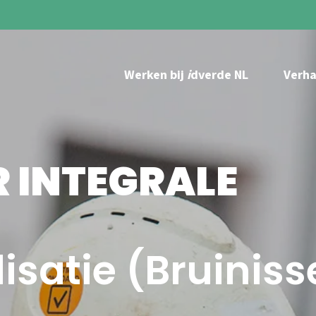
Werken bij
i
dverde NL
Verha
 INTEGRALE
isatie (Bruiniss