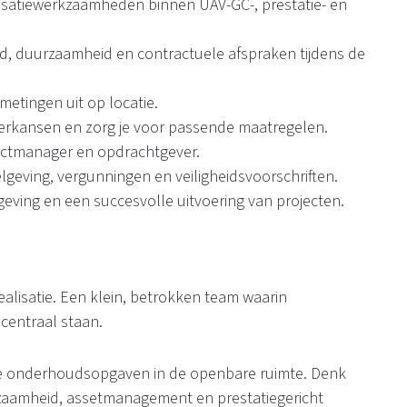
isatiewerkzaamheden binnen UAV-GC-, prestatie- en
eid, duurzaamheid en contractuele afspraken tijdens de
smetingen uit op locatie.
beterkansen en zorg je voor passende maatregelen.
jectmanager en opdrachtgever.
elgeving, vergunningen en veiligheidsvoorschriften.
mgeving en een succesvolle uitvoering van projecten.
ealisatie. Een klein, betrokken team waarin
centraal staan.
xe onderhoudsopgaven in de openbare ruimte. Denk
rzaamheid, assetmanagement en prestatiegericht