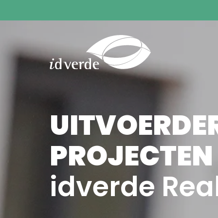
UITVOERDER
PROJECTEN
idverde Real