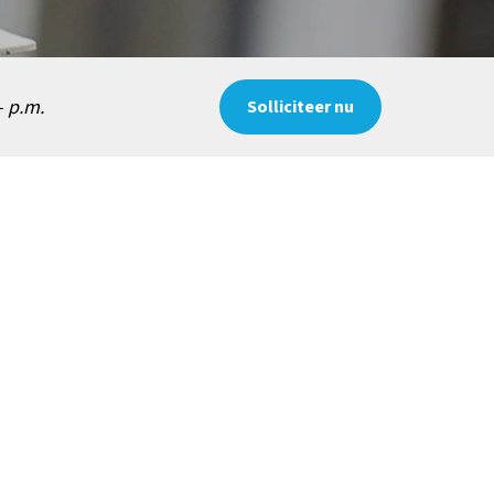
- p.m.
Solliciteer nu