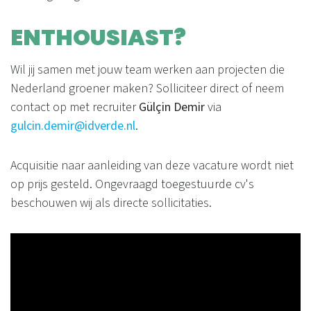
ENTHOUSIAST?
Wil jij samen met jouw team werken aan projecten die
Nederland groener maken? Solliciteer direct of neem
contact op met recruiter
Gülçin Demir
via
gulcin.demir@idverde.nl
.
Acquisitie naar aanleiding van deze vacature wordt niet
op prijs gesteld. Ongevraagd toegestuurde cv's
beschouwen wij als directe sollicitaties.