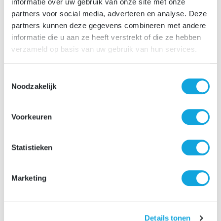
informatie over uw gebruik van onze site met onze
partners voor social media, adverteren en analyse. Deze
Solliciteer direct via de sollicitatiebutton, binnen enkele
partners kunnen deze gegevens combineren met andere
minuten zal je een automatische sollicitatiebevestiging
informatie die u aan ze heeft verstrekt of die ze hebben
ontvangen. Benieuwd naar het vervolgtraject? Lees
verzameld op basis van uw gebruik van hun services.
hieronder de verschillende stappen van ons
sollicitatieproces.
Toestemmingsselectie
Noodzakelijk
Voorkeuren
Statistieken
Marketing
Details tonen