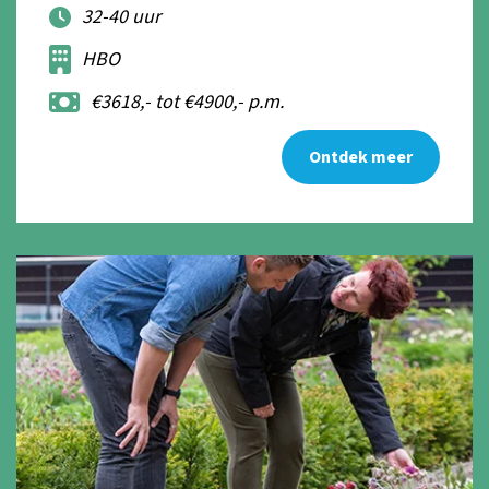
32-40 uur
HBO
€3618,- tot €4900,- p.m.
Ontdek meer