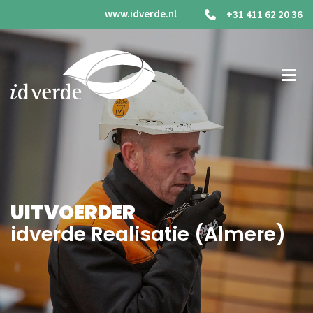
www.idverde.nl
+31 411 62 20 36
UITVOERDER
idverde Realisatie (Almere)