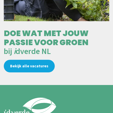
DOE WAT MET JOUW
PASSIE VOOR GROEN
bij
i
dverde NL
Bekijk alle vacatures