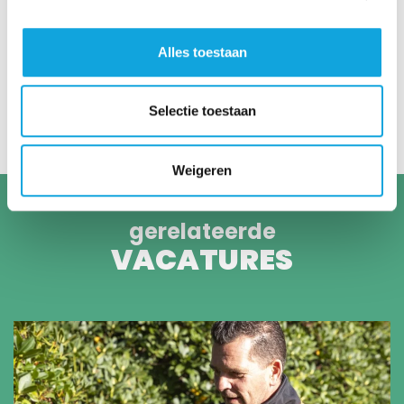
Alles toestaan
STAP 1
Sollicitatie ontvangen
Selectie toestaan
Weigeren
gerelateerde
VACATURES