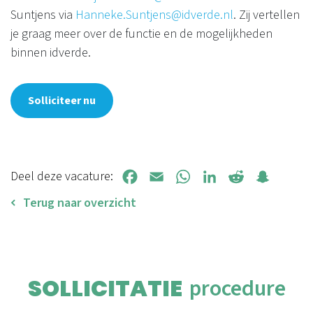
Suntjens via
Hanneke.Suntjens@idverde.nl
. Zij vertellen
je graag meer over de functie en de mogelijkheden
binnen idverde.
Solliciteer nu
Deel deze vacature:
Facebook
Email
WhatsApp
LinkedIn
Reddit
Snapchat
Terug naar overzicht
SOLLICITATIE
procedure