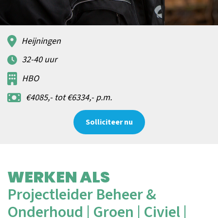
Heijningen
32-40 uur
HBO
€4085,- tot €6334,- p.m.
Solliciteer nu
WERKEN ALS
Projectleider Beheer &
Onderhoud | Groen | Civiel |