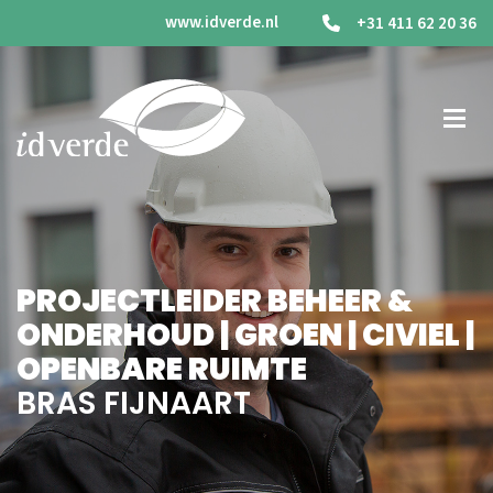
www.idverde.nl
+31 411 62 20 36
PROJECTLEIDER BEHEER &
ONDERHOUD | GROEN | CIVIEL |
OPENBARE RUIMTE
BRAS FIJNAART