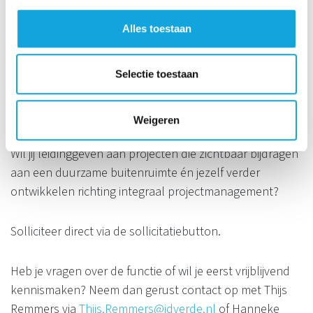
groen-, civiele, aanleg-, beheer- en
onderhoudsprojecten in de openbare ruimte voor
Alles toestaan
overheden, bedrijven en infrastructurele
opdrachtgevers. Samen bouwen we aan een groener,
Selectie toestaan
slimmer en toekomstbestendig Nederland.
INTERESSE?
Weigeren
Wil jij leidinggeven aan projecten die zichtbaar bijdragen
aan een duurzame buitenruimte én jezelf verder
ontwikkelen richting integraal projectmanagement?
Solliciteer direct via de sollicitatiebutton.
Heb je vragen over de functie of wil je eerst vrijblijvend
kennismaken? Neem dan gerust contact op met Thijs
Remmers via
Thijs.Remmers@idverde.nl
of Hanneke