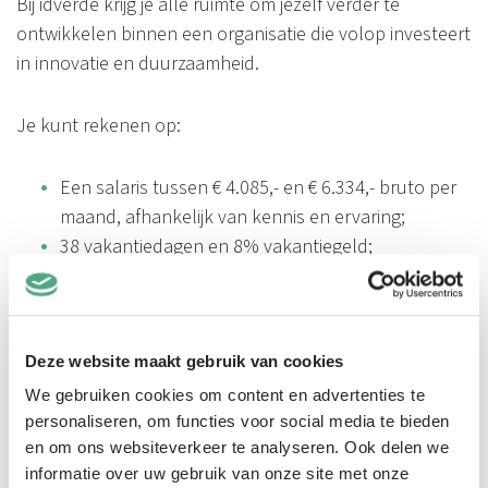
Bij idverde krijg je alle ruimte om jezelf verder te
ontwikkelen binnen een organisatie die volop investeert
in innovatie en duurzaamheid.
Je kunt rekenen op:
Een salaris tussen € 4.085,- en € 6.334,- bruto per
maand, afhankelijk van kennis en ervaring;
38 vakantiedagen en 8% vakantiegeld;
Een uitstekende pensioenregeling;
Auto van de zaak of mobiliteitsbudget;
Laptop en telefoon;
Flexibele arbeidsvoorwaarden, waaronder een
Deze website maakt gebruik van cookies
vitaliteitsbudget en de mogelijkheid vakantiedagen
We gebruiken cookies om content en advertenties te
te kopen of verkopen;
personaliseren, om functies voor social media te bieden
en om ons websiteverkeer te analyseren. Ook delen we
Volop opleidings- en doorgroeimogelijkheden via
informatie over uw gebruik van onze site met onze
de idverde Academy;