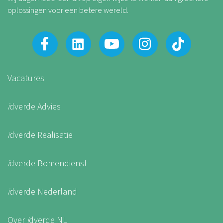
oplossingen voor een betere wereld.
Vacatures
i
dverde Advies
i
dverde Realisatie
i
dverde Bomendienst
i
dverde Nederland
Over
i
dverde NL