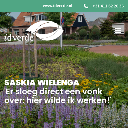
www.idverde.nl
+31 411 62 20 36
SASKIA WIELENGA
'Er sloeg direct een vonk
over: hier wilde ik werken!'