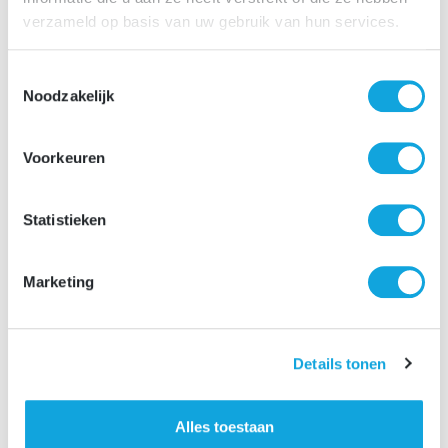
hebt op het werk en het eindresultaat. Je bent een
verzameld op basis van uw gebruik van hun services.
kennispartner voor de opdrachtgevers en werkt nauw
met hen samen om tot het beste eindresultaat te
Toestemmingsselectie
komen.”
Noodzakelijk
Voorkeuren
Statistieken
Marketing
Details tonen
Alles toestaan