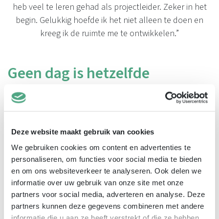
heb veel te leren gehad als projectleider. Zeker in het
begin. Gelukkig hoefde ik het niet alleen te doen en
kreeg ik de ruimte me te ontwikkelen.”
Geen dag is hetzelfde
Haar werk is divers. “Ik heb altijd wel ergens een overleg
met een van mijn teamleden over een project, een werk-
of capaciteitsplanning of over hun ontwikkeling. Ook
Deze website maakt gebruik van cookies
spreek ik regelmatig met opdrachtgevers over de
voortgang van onze projecten. Vanuit mijn
We gebruiken cookies om content en advertenties te
personaliseren, om functies voor social media te bieden
kantoorfunctie vind ik het heerlijk om een bijdrage te
en om ons websiteverkeer te analyseren. Ook delen we
leveren aan de projecten die mijn collega’s buiten
informatie over uw gebruik van onze site met onze
uitvoeren. En ik vind het heel leuk om offertes te
partners voor social media, adverteren en analyse. Deze
maken. Waarom? Omdat je samen met klanten de
partners kunnen deze gegevens combineren met andere
strategie voor een project uitdenkt en zo grote invloed
informatie die u aan ze heeft verstrekt of die ze hebben