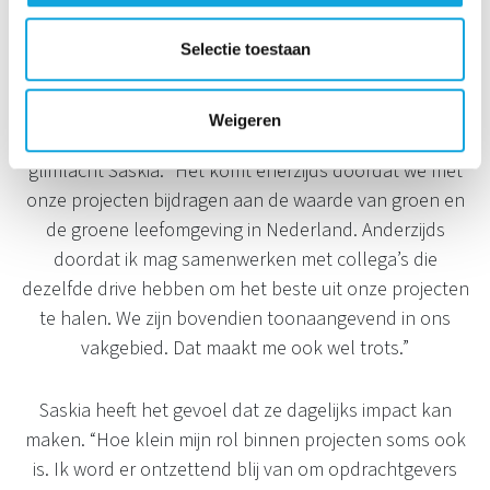
Selectie toestaan
Positieve drive
Weigeren
“Sinds ik hier werk, weet ik dat ik op mijn plek zit”,
glimlacht Saskia. “Het komt enerzijds doordat we met
onze projecten bijdragen aan de waarde van groen en
de groene leefomgeving in Nederland. Anderzijds
doordat ik mag samenwerken met collega’s die
dezelfde drive hebben om het beste uit onze projecten
te halen. We zijn bovendien toonaangevend in ons
vakgebied. Dat maakt me ook wel trots.”
Saskia heeft het gevoel dat ze dagelijks impact kan
maken. “Hoe klein mijn rol binnen projecten soms ook
is. Ik word er ontzettend blij van om opdrachtgevers