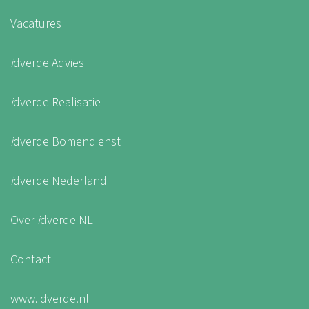
Vacatures
i
dverde Advies
i
dverde Realisatie
i
dverde Bomendienst
i
dverde Nederland
Over
i
dverde NL
Contact
www.idverde.nl