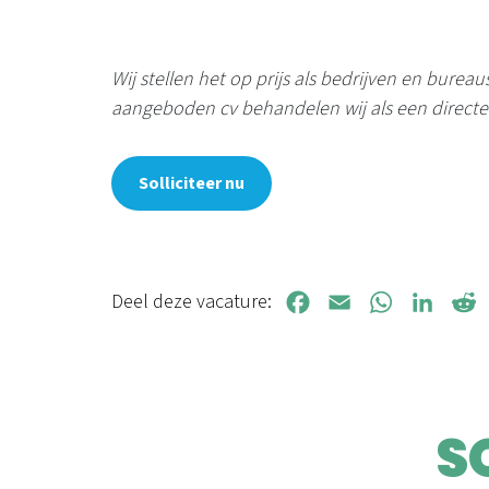
Wij stellen het op prijs als bedrijven en burea
aangeboden cv behandelen wij als een directe e
Solliciteer nu
Deel deze vacature:
Facebook
Email
WhatsApp
LinkedIn
Redd
S