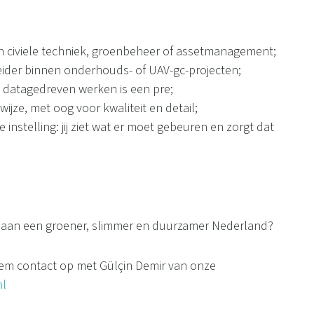
n civiele techniek, groenbeheer of assetmanagement;
eider binnen onderhouds- of UAV-gc-projecten;
datagedreven werken is een pre;
jze, met oog voor kwaliteit en detail;
nstelling: jij ziet wat er moet gebeuren en zorgt dat
gen aan een groener, slimmer en duurzamer Nederland?
neem contact op met Gülçin Demir van onze
nl