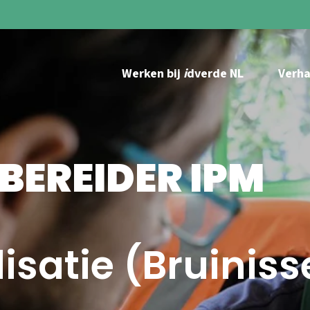
Werken bij
i
dverde NL
Verha
EREIDER IPM
isatie (Bruiniss