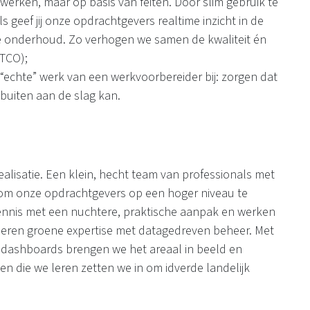
werken, maar op basis van feiten. Door slim gebruik te
s geef jij onze opdrachtgevers realtime inzicht in de
de onderhoud. Zo verhogen we samen de kwaliteit én
(TCO);
“echte” werk van een werkvoorbereider bij: zorgen dat
 buiten aan de slag kan.
alisatie. Een klein, hecht team van professionals met
 om onze opdrachtgevers op een hoger niveau te
nnis met een nuchtere, praktische aanpak en werken
neren groene expertise met datagedreven beheer. Met
e dashboards brengen we het areaal in beeld en
n die we leren zetten we in om idverde landelijk