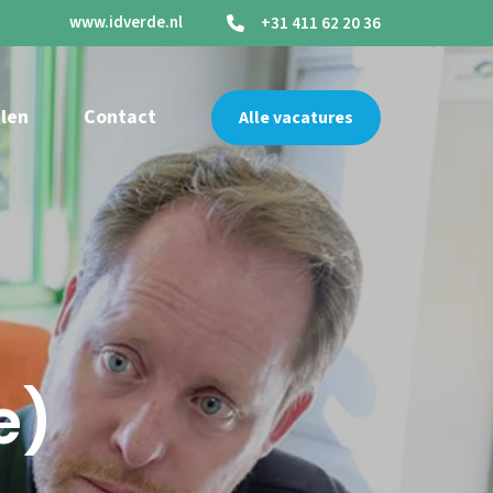
www.idverde.nl
+31 411 62 20 36
len
Contact
Alle vacatures
e)