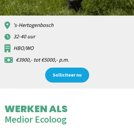
's-Hertogenbosch
32-40 uur
HBO/WO
€3900,- tot €5000,- p.m.
Solliciteer nu
WERKEN ALS
Medior Ecoloog