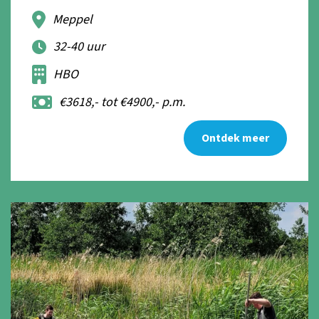
Meppel
32-40 uur
HBO
€3618,- tot €4900,- p.m.
Ontdek meer