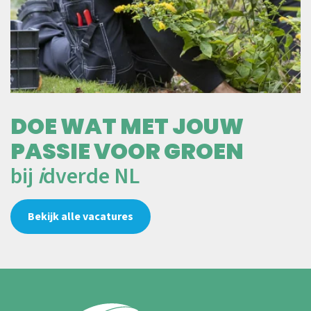
DOE WAT MET JOUW
PASSIE VOOR GROEN
bij
i
dverde NL
Bekijk alle vacatures