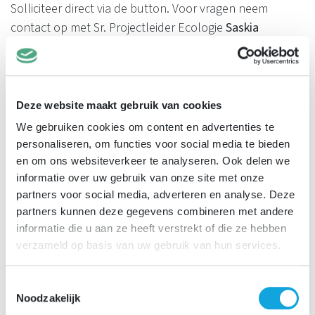
Solliciteer direct via de button. Voor vragen neem
contact op met Sr. Projectleider Ecologie
Saskia
Wielenga
via
0610590379
of met onze recruiter via
gulcin.demir@idverde.nl.
Deze website maakt gebruik van cookies
We gebruiken cookies om content en advertenties te
Wij stellen het op prijs als bedrijven en bureaus afzien
personaliseren, om functies voor social media te bieden
en om ons websiteverkeer te analyseren. Ook delen we
van het insturen van ongevraagde cv’s of een overzicht
informatie over uw gebruik van onze site met onze
van diensten naar aanleiding van deze vacature. Elke
partners voor social media, adverteren en analyse. Deze
aangeboden cv behandelen wij als een directe en
partners kunnen deze gegevens combineren met andere
persoonlijke sollicitatie; algemene voorwaarden die
informatie die u aan ze heeft verstrekt of die ze hebben
worden meegestuurd verklaren wij nietig.
verzameld op basis van uw gebruik van hun services.
Toestemmingsselectie
Noodzakelijk