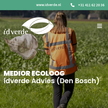
www.idverde.nl
+31 411 62 20 36
MEDIOR ECOLOOG
idverde Advies (Den Bosch)