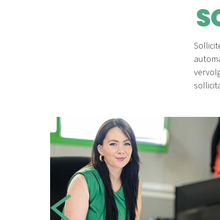
S
Sollici
automa
vervol
sollici