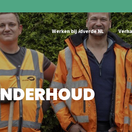
Werken bij
i
dverde NL
Verha
ONDERHOUD