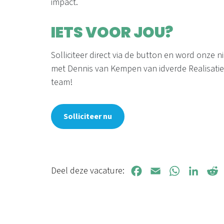
impact.
IETS VOOR JOU?
Solliciteer direct via de button en word onze
met Dennis van Kempen van idverde Realisatie B
team!
Solliciteer nu
Deel deze vacature:
Facebook
Email
WhatsApp
LinkedIn
Redd