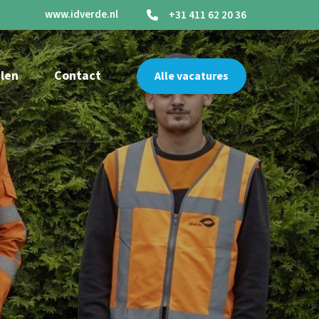
www.idverde.nl
+31 411 62 20 36
len
Contact
Alle vacatures