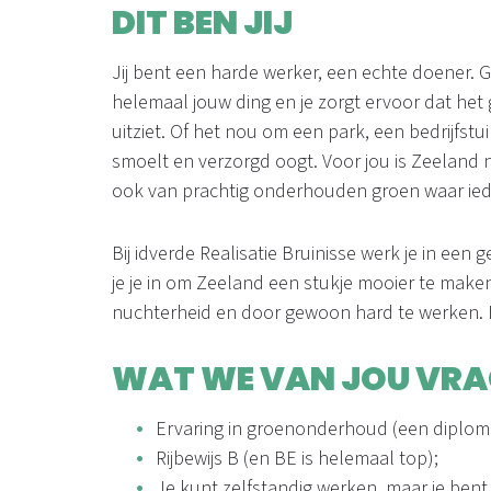
DIT BEN JIJ
Jij bent een harde werker, een echte doener.
helemaal jouw ding en je zorgt ervoor dat het g
uitziet. Of het nou om een park, een bedrijfstui
smoelt en verzorgd oogt. Voor jou is Zeeland 
ook van prachtig onderhouden groen waar iede
Bij idverde Realisatie Bruinisse werk je in een
je je in om Zeeland een stukje mooier te make
nuchterheid en door gewoon hard te werken. H
WAT WE VAN JOU VR
Ervaring in groenonderhoud (een diploma 
Rijbewijs B (en BE is helemaal top);
Je kunt zelfstandig werken, maar je ben