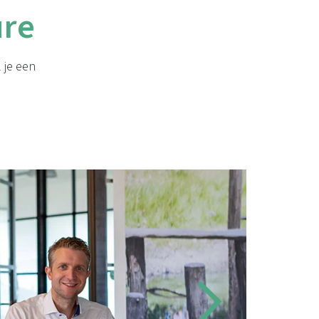
ure
l je een