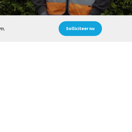
.m.
Solliciteer nu