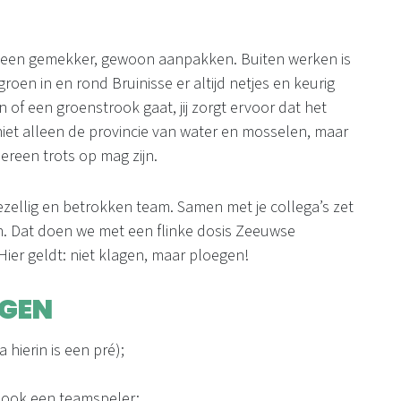
 Geen gemekker, gewoon aanpakken. Buiten werken is
roen in en rond Bruinisse er altijd netjes en keurig
n of een groenstrook gaat, jij zorgt ervoor dat het
niet alleen de provincie van water en mosselen, maar
reen trots op mag zijn.
 gezellig en betrokken team. Samen met je collega’s zet
n. Dat doen we met een flinke dosis Zeeuwse
ier geldt: niet klagen, maar ploegen!
AGEN
hierin is een pré);
t ook een teamspeler;