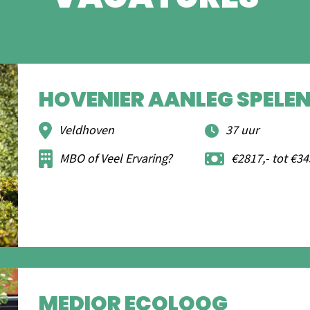
HOVENIER AANLEG SPELE
Veldhoven
37 uur
MBO of Veel Ervaring?
€2817,- tot €34
MEDIOR ECOLOOG