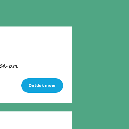
N
54,- p.m.
Ontdek meer