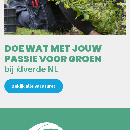
DOE WAT MET JOUW
PASSIE VOOR GROEN
bij
i
dverde NL
Bekijk alle vacatures