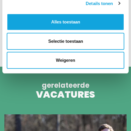
Details tonen
Alles toestaan
STAP 1
Sollicitatie ontvangen
Selectie toestaan
Weigeren
gerelateerde
VACATURES