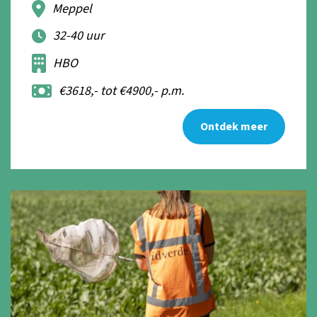
Meppel
32-40 uur
HBO
€3618,- tot €4900,- p.m.
Ontdek meer