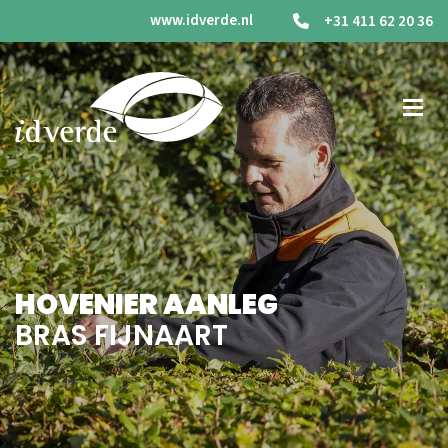
www.idverde.nl
+31 411 62 20 36
HOVENIER AANLEG
BRAS FIJNAART