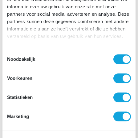
SOLLICITATIE
procedure
informatie over uw gebruik van onze site met onze
partners voor social media, adverteren en analyse. Deze
partners kunnen deze gegevens combineren met andere
Solliciteer direct via de sollicitatiebutton, binnen enkele
informatie die u aan ze heeft verstrekt of die ze hebben
minuten zal je een automatische sollicitatiebevestiging
verzameld op basis van uw gebruik van hun services.
ontvangen. Benieuwd naar het vervolgtraject? Lees
hieronder de verschillende stappen van ons
Toestemmingsselectie
sollicitatieproces.
Noodzakelijk
Voorkeuren
Statistieken
Marketing