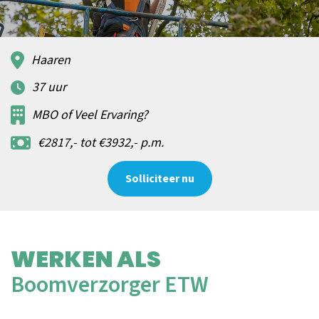
Haaren
37 uur
MBO of Veel Ervaring?
€2817,- tot €3932,- p.m.
Solliciteer nu
WERKEN ALS
Boomverzorger ETW