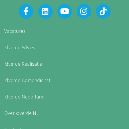
Vacatures
i
dverde Advies
i
dverde Realisatie
i
dverde Bomendienst
i
dverde Nederland
Over
i
dverde NL