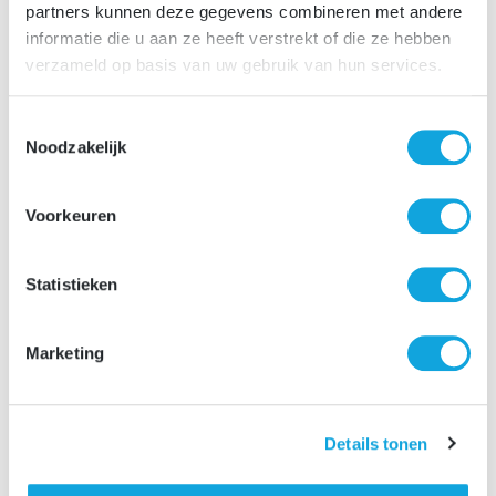
partners kunnen deze gegevens combineren met andere
informatie die u aan ze heeft verstrekt of die ze hebben
verzameld op basis van uw gebruik van hun services.
Solliciteer nu
Toestemmingsselectie
Noodzakelijk
Voorkeuren
Deel deze vacature:
Facebook
Email
WhatsApp
LinkedIn
Reddit
Snapchat
Terug naar overzicht
Statistieken
Marketing
SOLLICITATIE
procedure
Details tonen
Solliciteer direct via de sollicitatiebutton, binnen enkele
minuten zal je een automatische sollicitatiebevestiging