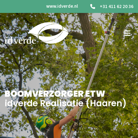
www.idverde.nl
+31 411 62 20 36
BOOMVERZORGER ETW
idverde Realisatie (Haaren)