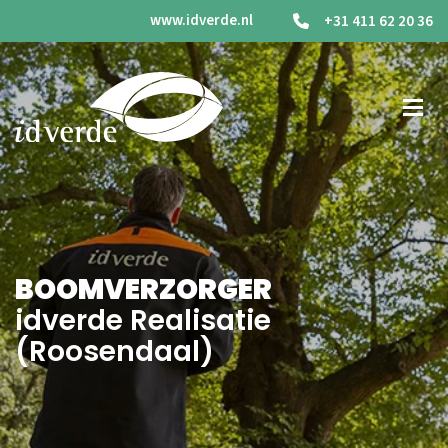
www.idverde.nl
+31 411 62 20 36
BOOMVERZORGER
idverde Realisatie
(Roosendaal)