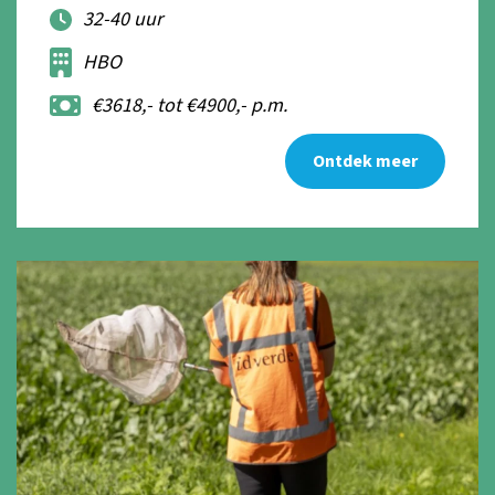
32-40 uur
HBO
€3618,- tot €4900,- p.m.
Ontdek meer