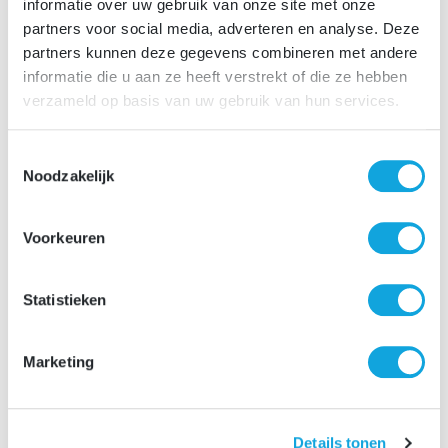
SOLLICITATIE
procedure
informatie over uw gebruik van onze site met onze
partners voor social media, adverteren en analyse. Deze
Solliciteer direct via de sollicitatiebutton, binnen enkele
partners kunnen deze gegevens combineren met andere
minuten zal je een automatische sollicitatiebevestiging
informatie die u aan ze heeft verstrekt of die ze hebben
ontvangen. Benieuwd naar het vervolgtraject? Lees
verzameld op basis van uw gebruik van hun services.
hieronder de verschillende stappen van ons
sollicitatieproces.
Toestemmingsselectie
Noodzakelijk
Voorkeuren
Statistieken
Marketing
Details tonen