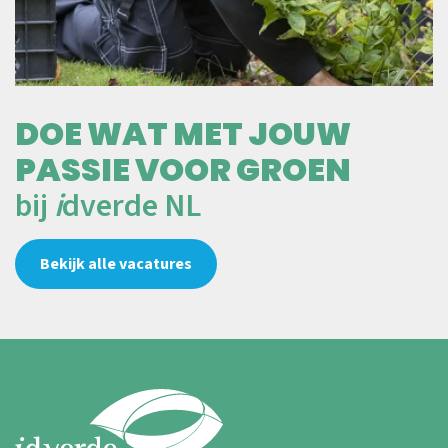
DOE WAT MET JOUW
PASSIE VOOR GROEN
bij
i
dverde NL
Bekijk alle vacatures