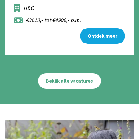
HBO
€3618,- tot €4900,- p.m.
Ontdek meer
Bekijk alle vacatures