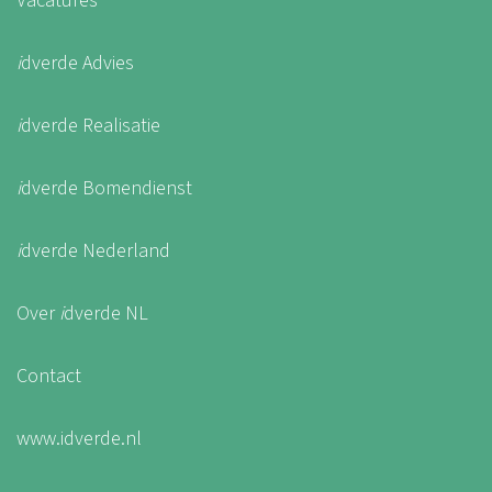
Vacatures
i
dverde Advies
i
dverde Realisatie
i
dverde Bomendienst
i
dverde Nederland
Over
i
dverde NL
Contact
www.idverde.nl