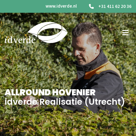
www.idverde.nl
+31 411 62 20 36
ALLROUND HOVENIER
idverde Realisatie (Utrecht)