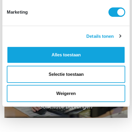
Marketing
Details tonen
Alles toestaan
Selectie toestaan
Weigeren
STAP 1
Sollicitatie ontvangen